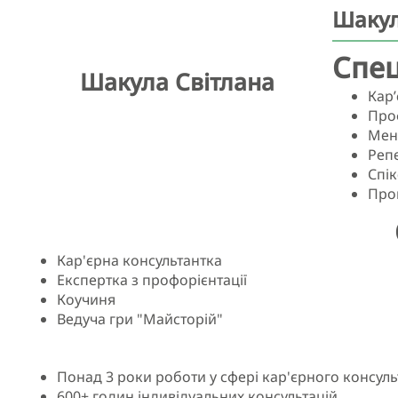
Шакул
Спец
Шакула Світлана
Кар
Проф
Мен
Реп
Спік
Пров
Кар'єрна консультантка
Експертка з профорієнтації
Коучиня
Ведуча гри "Майсторій"
Понад 3 роки роботи у сфері кар'єрного консуль
600+ годин індивідуальних консультацій