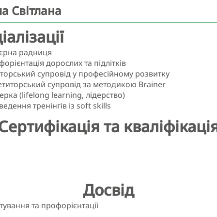
а Світлана
іалізації
ʼєрна радниця
орієнтація дорослих та підлітків
торський супровід у професійному розвитку
етиторський супровід за методикою Brainer
ерка (lifelong learning, лідерство)
едення тренінгів із soft skills
Сертифікація та кваліфікаці
Досвід
тування та профорієнтації