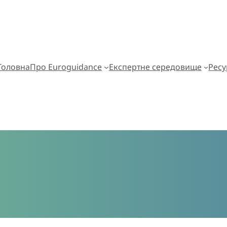
Головна
Про Euroguidance
Експертне середовище
Ресу