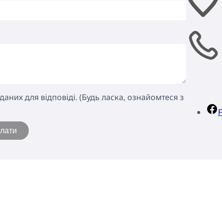
аних для відповіді. (Будь ласка, ознайомтеся з
слати
Повернутися нагору
НА
ПРО EUROGUIDANCE
ЕКСПЕРТНЕ СЕРЕДОВЩЕ
РЕ