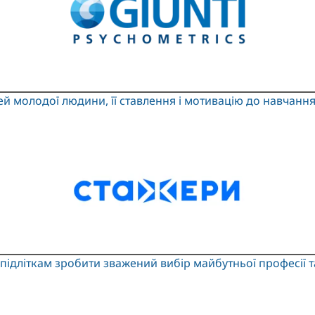
тей молодої людини, її ставлення і мотивацію до навчанн
підліткам зробити зважений вибір майбутньої професії т