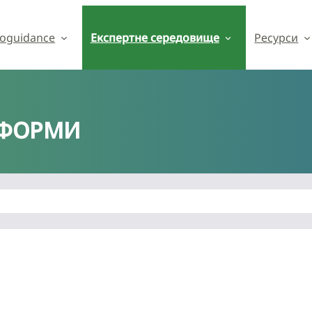
oguidance
Експертне середовище
Ресурси
ТФОРМИ