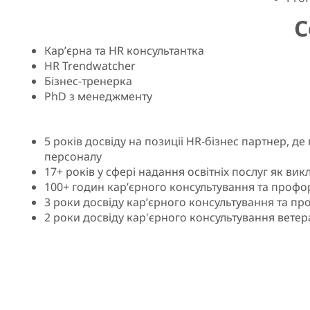
С
Кар’єрна та HR консультантка
HR Trendwatcher
Бізнес-тренерка
PhD з менеджменту
5 років досвіду на позиції HR-бізнес партнер, 
персоналу
17+ років у сфері надання освітніх послуг як ви
100+ годин кар’єрного консультування та профоріє
3 роки досвіду кар’єрного консультування та проф
2 роки досвіду кар'єрного консультування ветер