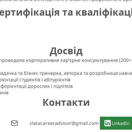
ертифікація та кваліфікац
Досвід
де проводила корпоративне кар’єрне консультування (200+
кладачка та бізнес-тренерка, авторка та розробниця навч
нтації студентів і абітурієнтів
орієнтації дорослих і підлітків
анів
Контакти
zlatacareeradvisor@gmail.com
LinkedIn