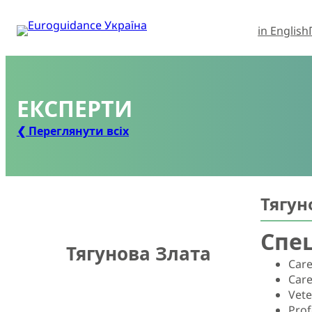
in English
ЕКСПЕРТИ
❮ Переглянути всіх
Тягун
Спец
Тягунова Злата
Care
Care
Vete
Prof