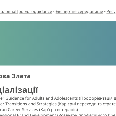
Головна
Про Euroguidance
Експертне середовище
Ресу
ова Злата
іалізації
er Guidance for Adults and Adolescents (Профорієнтація д
er Transitions and Strategies (Кар'єрні переходи та стратег
ran Career Services (Кар'єра ветеранів)
essional Brand Development (Розвиток професійного бре