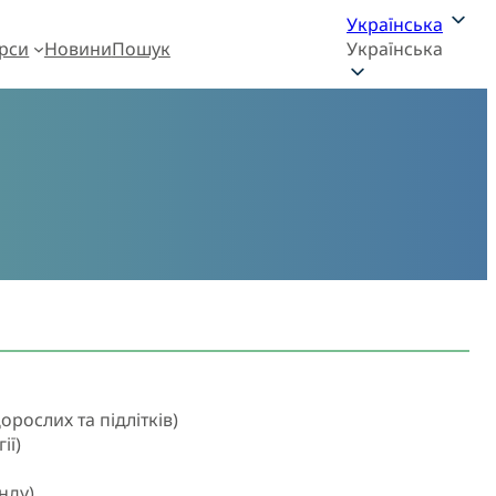
Українська
рси
Новини
Пошук
Українська
орослих та підлітків)
ії)
нду)