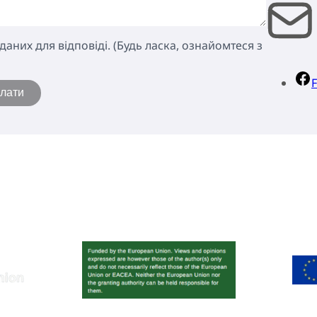
аних для відповіді. (Будь ласка, ознайомтеся з
слати
Повернутися нагору
НА
ПРО EUROGUIDANCE
ЕКСПЕРТНЕ СЕРЕДОВЩЕ
РЕ