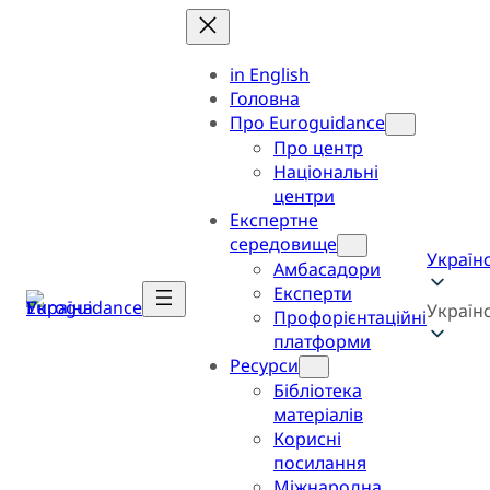
in English
Головна
Про Euroguidance
Про центр
Національні
центри
Експертне
середовище
Україн
Амбасадори
Експерти
Україн
Профорієнтаційні
платформи
Ресурси
Бібліотека
матеріалів
Корисні
посилання
Міжнародна